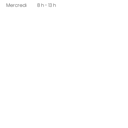
Mercredi
8 h - 13 h
Adresse
Rue des Polders 53, 1180 Uccle
Contact