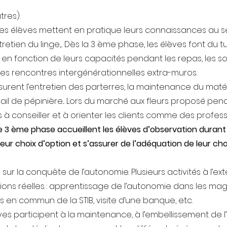
tres).
es élèves mettent en pratique leurs connaissances au sei
etien du linge,... Dès la 3 ème phase, les élèves font du
t en fonction de leurs capacités pendant les repas, les sort
es rencontres intergénérationnelles extra-muros.
urent l’entretien des parterres, la maintenance du matérie
avail de pépinière... Lors du marché aux fleurs proposé pen
s à conseiller et à orienter les clients comme des profess
e 3 ème phase accueillent les élèves d’observation durant
eur choix d’option et s’assurer de l’adéquation de leur cho
 sur la conquête de l’autonomie. Plusieurs activités à l’ex
tions réelles : apprentissage de l’autonomie dans les ma
 en commun de la STIB, visite d’une banque, etc.
ves participent à la maintenance, à l’embellissement de l