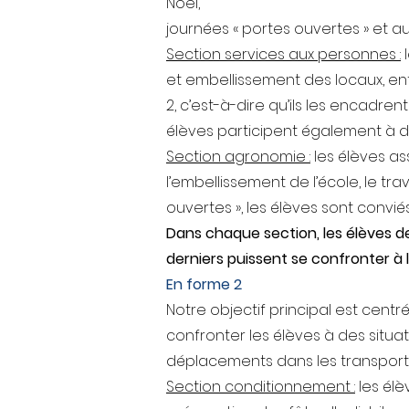
Noël,
journées « portes ouvertes » et au
Section services aux personnes :
l
et embellissement des locaux, entr
2, c’est-à-dire qu’ils les encadren
élèves participent également à d
Section agronomie :
les élèves ass
l’embellissement de l’école, le tr
ouvertes », les élèves sont convié
Dans chaque section, les élèves d
derniers puissent se confronter à l
En forme 2
Notre objectif principal est centré
confronter les élèves à des situa
déplacements dans les transports
Section conditionnement :
les élè