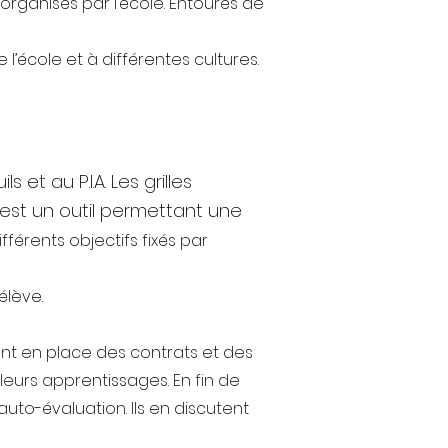
organisés par l’école. Entourés de
 l’école et à différentes cultures.
t au P.I.A. Les grilles
. est un outil permettant une
férents objectifs fixés par
élève.
ent en place des contrats et des
eurs apprentissages. En fin de
uto-évaluation. Ils en discutent