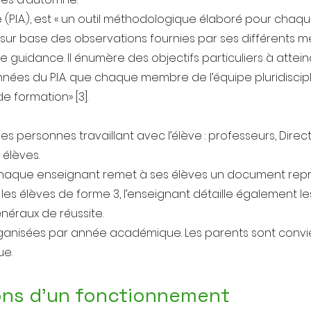
 (P.I.A.), est « un outil méthodologique élaboré pour chaq
se sur base des observations fournies par ses différent
guidance. Il énumère des objectifs particuliers à attei
nnées du P.I.A. que chaque membre de l’équipe pluridiscip
e formation» [3].
personnes travaillant avec l’élève : professeurs, Direction, 
 élèves.
aque enseignant remet à ses élèves un document repren
 les élèves de forme 3, l’enseignant détaille également l
généraux de réussite.
rganisées par année académique. Les parents sont conviés
ue.
ions d’un fonctionnement