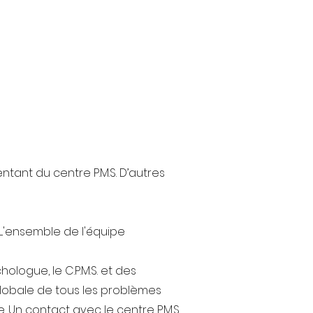
ntant du centre P.M.S. D’autres
 L'ensemble de l'équipe
hologue, le C.P.M.S. et des
globale de tous les problèmes
. Un contact avec le centre P.M.S.