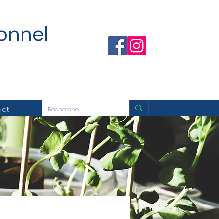
onnel
act