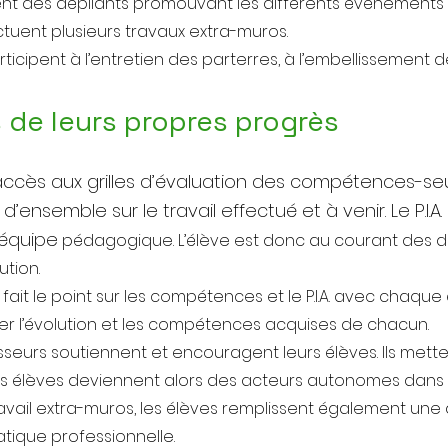
buent des dépliants promouvant les différents événements 
ctuent plusieurs travaux extra-muros.
ticipent à l’entretien des parterres, à l’embellissement de
s de leurs propres progrès
ccès aux grilles d’évaluation des compétences-seuils e
ensemble sur le travail effectué et à venir. Le P.I.A
’équipe
pédagogique. L’élève est donc au courant des dif
ution.
e fait le point sur les compétences et le P.I.A. avec chaque 
ver l’évolution et les compétences acquises de chacun.
esseurs soutiennent et encouragent leurs élèves. Ils mett
es élèves deviennent alors des acteurs autonomes dans l
vail extra-muros, les élèves remplissent également une a
tique professionnelle.