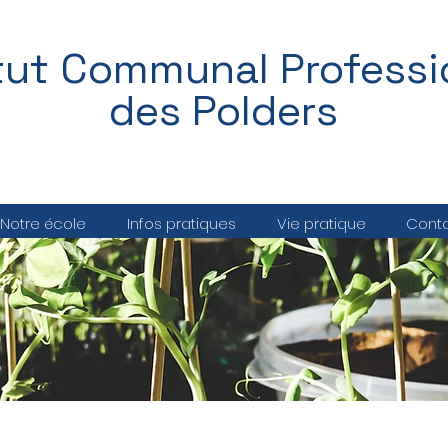
itut Communal Professi
des Polders
Notre école
Infos pratiques
Vie pratique
Cont