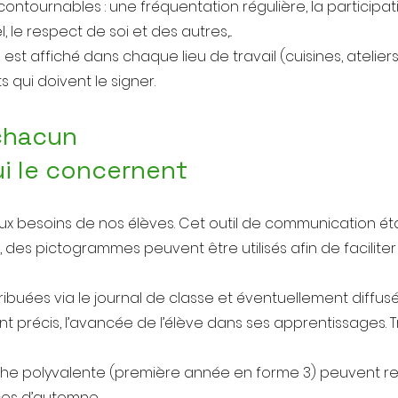
ntournables : une fréquentation régulière, la participati
 le respect de soi et des autres,...
 affiché dans chaque lieu de travail (cuisines, ateliers,
s qui doivent le signer.
 chacun
ui le concernent
x besoins de nos élèves. Cet outil de communication établi
2, des pictogrammes peuvent être utilisés afin de facilite
tribuées via le journal de classe et éventuellement diffusée
nt précis, l’avancée de l’élève dans ses apprentissages. Tr
he polyvalente (première année en forme 3) peuvent rec
ces d’automne.