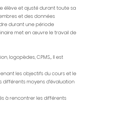
ue élève et ajusté durant toute sa
s membres et des données
ndre durant une période
linaire met en œuvre le travail de
logopèdes, C.P.M.S.,... Il est
ant les objectifs du cours et le
es différents moyens d’évaluation
 à rencontrer les différents