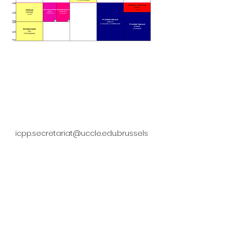
Adresse
Rue des Polders 53, 1180 Uccle
Contact
02/605 22 53
icpp.secretariat@uccle.edu.brussels
Divers
N° FASE 476
Plan du site
Accueil
Notre école