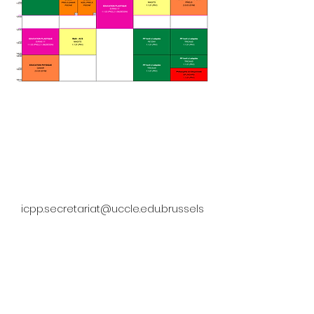
Adresse
Rue des Polders 53, 1180 Uccle
Contact
02/605 22 53
icpp.secretariat@uccle.edu.brussels
Divers
N° FASE 476
Plan du site
Accueil