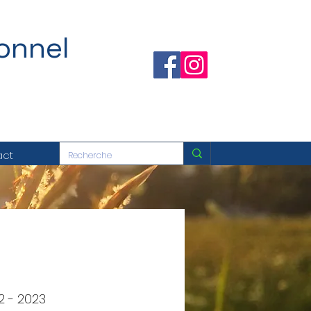
onnel
act
2 - 2023