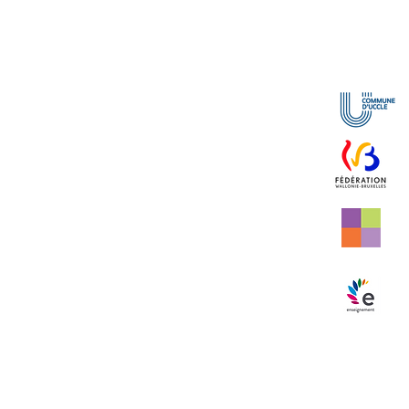
Plan du site
No
0 Uccle
Accueil
Notre école
Équipe pédagogique
Projet pédagogique
Secteurs et formations
Infos pratiques
.edu.brussels
Règlement
Pré-inscription
Horaires
Congés Scolaires
Itinéraire
Vie pratique
Menu de la cantine