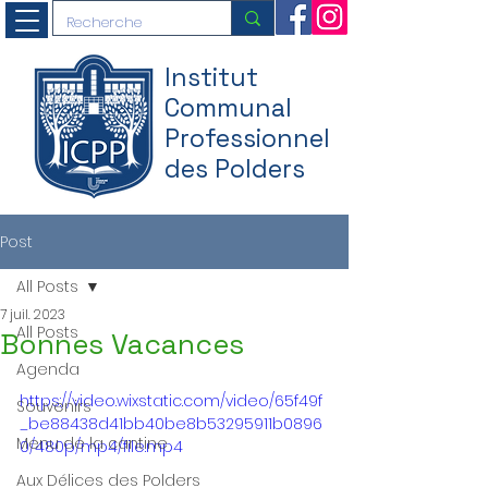
Institut
Communal
Professionnel
des Polders
Post
All Posts
7 juil. 2023
All Posts
Bonnes Vacances
Agenda
https://video.wixstatic.com/video/65f49f
Souvenirs
_be88438d41bb40be8b53295911b0896
Menu de la cantine
0/480p/mp4/file.mp4
Aux Délices des Polders