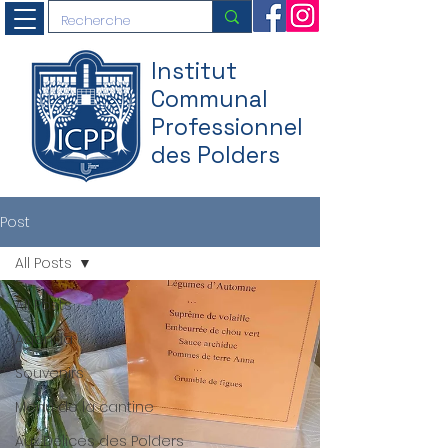
Institut
Communal
Professionnel
des Polders
Post
All Posts
All Posts
Agenda
Souvenirs
Menu de la cantine
Aux Délices des Polders